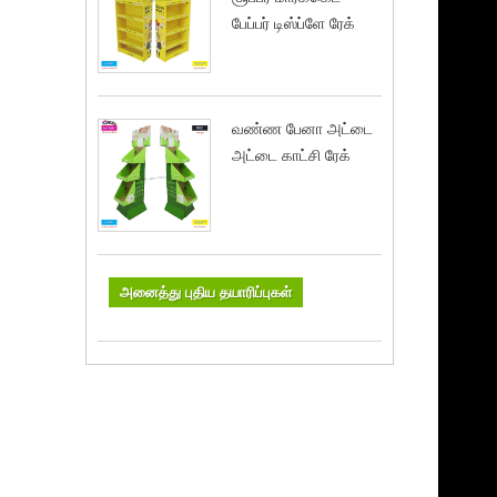
பேப்பர் டிஸ்ப்ளே ரேக்
வண்ண பேனா அட்டை
அட்டை காட்சி ரேக்
அனைத்து புதிய தயாரிப்புகள்