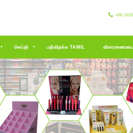
+86-183
செய்தி
பதிவிறக்க TAMIL
விசாரணையை 