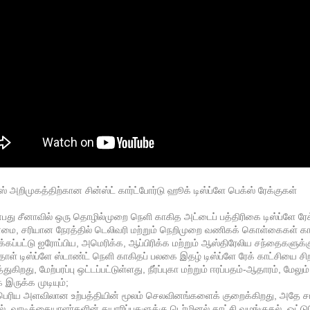
் அறிமுகத்திற்கான சின்ஸ்ட் கார்ட்போர்டு ஹூக் டிஸ்ப்ளே பெக்ஸ் ரேக்குகள்
்பது சீனாவில் ஒரு தொழில்முறை நெளி காகித அட்டைப் பத்திரிகை டிஸ்ப்ளே ரேக் உ
்மை, சரியான நேரத்தில் டெலிவரி மற்றும் நெறிமுறை வணிகக் கொள்கைகள் கார
க்கப்பட்டு ஐரோப்பிய, அமெரிக்க, ஆப்பிரிக்க மற்றும் ஆஸ்திரேலிய சந்தைகளுக்க
தாள் டிஸ்ப்ளே ஸ்டாண்ட் நெளி காகிதப் பலகை இதழ் டிஸ்ப்ளே ரேக் காட்சியை
்துகிறது, மேற்பரப்பு ஒட்டப்பட்டுள்ளது, நீர்ப்புகா மற்றும் ஈரப்பதம்-ஆதாரம்,
 இருக்க முடியும்;
் பெரிய அளவிலான உற்பத்தியின் மூலம் செலவினங்களைக் குறைக்கிறது, அத
், வாடிக்கையாளர்களின் தயாரிப்புகளுக்கு டெர்மினல் காட்சி வழங்குதல், ஒட்டுமொ