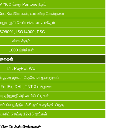
MYK அல்லது Pantone நிறம்
மேட் லேமினேஷன், வார்னிஷ் போன்றவை
றுசுழற்சி செய்யக்கூடிய காகிதம்
SO9001, ISO14000, FSC
கிடைக்கும்
1000 பிசிக்கள்
முறைகள்
T/T, PayPal, WU.
் துறைமுகம், ஷெகோவ் துறைமுகம்
 FedEx, DHL, TNT போன்றவை
ப்பு ஏற்றுமதி அட்டைப்பெட்டிகள்
ணம் செலுத்திய 3-5 நாட்களுக்குப் பிறகு
பாசிட் செய்த 12-15 நாட்கள்
ப்ளே பெக்ஸ் ரேக்குகள்