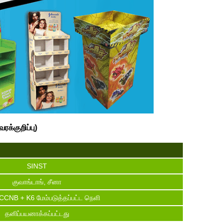
க்குறிப்பு)
SINST
குவாங்டாங், சீனா
CNB + K6 மேம்படுத்தப்பட்ட நெளி
தனிப்பயனாக்கப்பட்டது