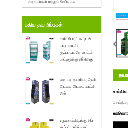
ஸ்டிக்கர்கள் மற்றும் லேபிள்கள்
புதிய தயாரிப்புகள்
கார்ட்போர்ட் கார்டன்
மாடி காட்சி
சூப்பர்மார்கே வாட்டர்
பாட்டிலுக்கு நிற்கிறது
தயார
எல்.ஈ.டி தயாரிப்பு நெளி
அட்டை அட்டை காட்சி
சன்கிளா
ரேக்
செய்தித்
காணொ
உருளைக்கிழங்கு சிப்
சூப்பர் மார்க்கெட்