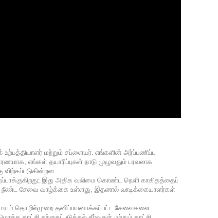
ற்பத்தியாளர் மற்றும் சப்ளையர். எங்களின் அர்ப்பணிப்பு
ணமாக, எங்கள் தயாரிப்புகள் நாடு முழுவதும் பரவலாக
ு விற்கப்படுகின்றன.
 சிறப்பாக்குகிறது; இது அதிக வலிமை கொண்ட நெளி காகிதத்தைப்
 மேலும் நீண்ட சேவை வாழ்க்கை உள்ளது, இதனால் வாடிக்கையாளர்கள்
ே சமயம் தொழில்முறை தனிப்பயனாக்கப்பட்ட சேவைகளை
த்த காட்சி சந்தைப்படுத்தல் தீர்வுகள் மற்றும் காட்சி