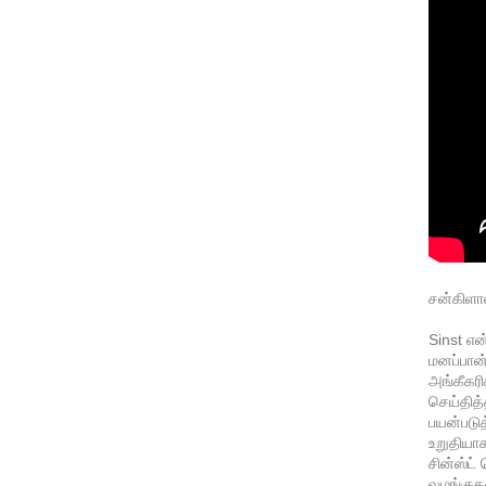
சன்கிளாஸ
Sinst என
மனப்பான
அங்கீகரி
செய்தித்
பயன்படுத
உறுதியாக
சின்ஸ்ட
வழங்குதல