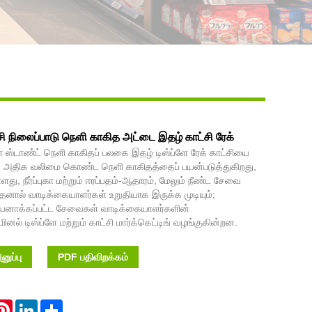
Live
சி நிலைப்பாடு நெளி காகித அட்டை இதழ் காட்சி ரேக்
ளே ஸ்டாண்ட் நெளி காகிதப் பலகை இதழ் டிஸ்ப்ளே ரேக் காட்சியை
இது அதிக வலிமை கொண்ட நெளி காகிதத்தைப் பயன்படுத்துகிறது,
ுள்ளது, நீர்ப்புகா மற்றும் ஈரப்பதம்-ஆதாரம், மேலும் நீண்ட சேவை
தனால் வாடிக்கையாளர்கள் உறுதியாக இருக்க முடியும்;
யனாக்கப்பட்ட சேவைகள் வாடிக்கையாளர்களின்
மினல் டிஸ்ப்ளே மற்றும் காட்சி மார்க்கெட்டிங் வழங்குகின்றன.
ுப்பு
PDF பதிவிறக்கம்
atsApp
Pinterest
LinkedIn
Share