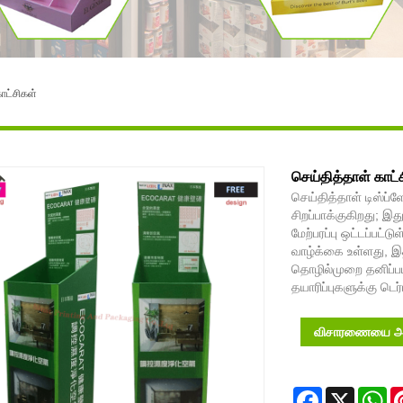
ாட்சிகள்
செய்தித்தாள் காட்
செய்தித்தாள் டிஸ்ப்
சிறப்பாக்குகிறது; 
மேற்பரப்பு ஒட்டப்பட்ட
வாழ்க்கை உள்ளது, இ
தொழில்முறை தனிப்ப
தயாரிப்புகளுக்கு டெர்
விசாரணையை அன
Facebook
X
Wh