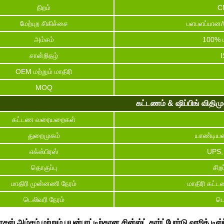
நிறம்
C
மேற்புற சிகிச்சை
பளபளப்பான/
அம்சம்
100% ம
சான்றிதழ்
I
OEM மற்றும் மாதிரி
MOQ
கட்டணம் & ஷிப்பிங் விதி
கட்டண வரையறைகள்
துறைமுகம்
யாண்டியன
எக்ஸ்பிரஸ்
UPS,
தொகுப்பு
சிற
மாதிரி முன்னணி நேரம்
மாதிரி கட்ட
டெலிவரி நேரம்
டெ
சஸ் அம்சம் மற்றும் பயன்பாட்டிற்கான சின்ஸ்ட் கார்ட்போர்டு ஹூக் டிஸ்