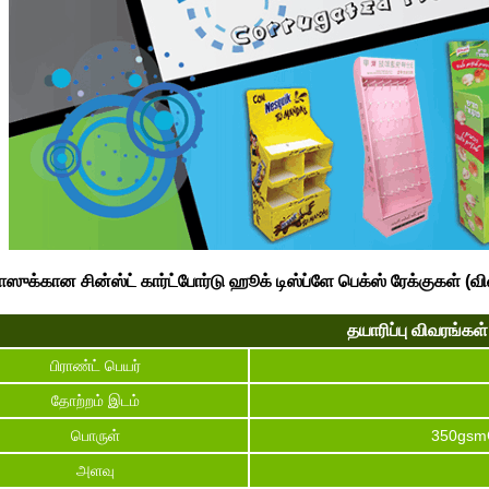
ஸுக்கான சின்ஸ்ட் கார்ட்போர்டு ஹூக் டிஸ்ப்ளே பெக்ஸ் ரேக்குகள் (விவர
தயாரிப்பு விவரங்கள்
பிராண்ட் பெயர்
தோற்றம் இடம்
பொருள்
350gsmC
அளவு